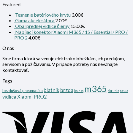
Featured
Tesnenie batériového krytu
3.00
€
Guma akcelerátora
2.00
€
Obal prednej vidlice čierny
15.00
€
Nabíjací konektor Xiaomi M365 / 1S / Essential / PRO /
PRO 2
4.00
€
O nás
Sme firma ktorá sa venuje elektrokolobežkám, ich predajom,
servisom a požičiavaniu. V prípade potreby nás neváhajte
kontaktovať.
Tags
m365
blatnik
brzda
bezdušová pneumatika
koleso
skrutka
taška
vidlica
Xiaomi PRO2