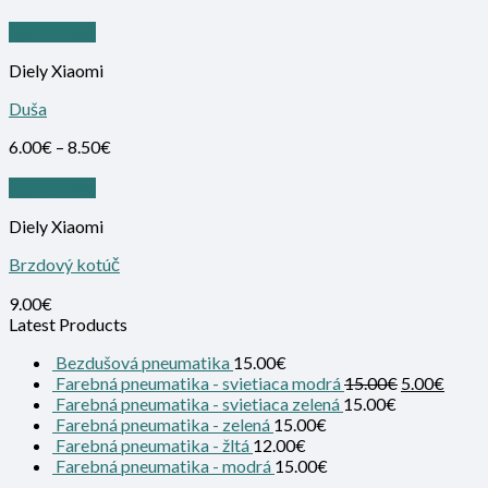
Quick View
Diely Xiaomi
Duša
6.00
€
–
8.50
€
Quick View
Diely Xiaomi
Brzdový kotúč
9.00
€
Latest Products
Bezdušová pneumatika
15.00
€
Farebná pneumatika - svietiaca modrá
15.00
€
5.00
€
Farebná pneumatika - svietiaca zelená
15.00
€
Farebná pneumatika - zelená
15.00
€
Farebná pneumatika - žltá
12.00
€
Farebná pneumatika - modrá
15.00
€