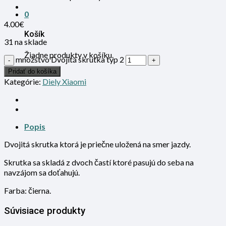
0
4.00
€
Košík
31 na sklade
Žiadne produkty v košíku.
množstvo Dvojitá skrutka typ 2
Pridať do košíka
Kategórie:
Diely Xiaomi
Popis
Dvojitá skrutka ktorá je priečne uložená na smer jazdy.
Skrutka sa skladá z dvoch častí ktoré pasujú do seba na
navzájom sa doťahujú.
Farba: čierna.
Súvisiace produkty