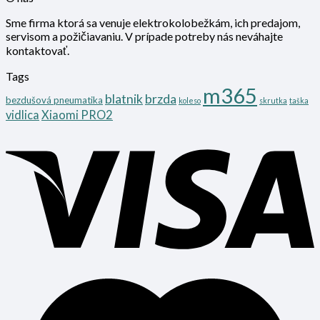
Sme firma ktorá sa venuje elektrokolobežkám, ich predajom,
servisom a požičiavaniu. V prípade potreby nás neváhajte
kontaktovať.
Tags
m365
blatnik
brzda
bezdušová pneumatika
koleso
skrutka
taška
vidlica
Xiaomi PRO2