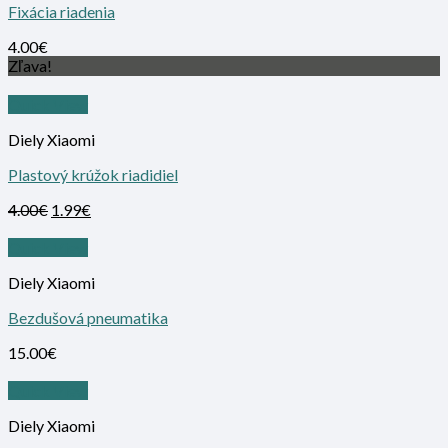
Fixácia riadenia
4.00
€
Zľava!
Quick View
Diely Xiaomi
Plastový krúžok riadidiel
4.00
€
1.99
€
Quick View
Diely Xiaomi
Bezdušová pneumatika
15.00
€
Quick View
Diely Xiaomi