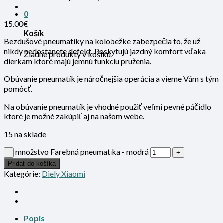
0
15.00
€
Košík
Bezdušové pneumatiky na kolobežke zabezpečia to, že už
nikdy nedostanete defekt. Poskytujú jazdný komfort vďaka
Žiadne produkty v košíku.
dierkam ktoré majú jemnú funkciu pruženia.
Obúvanie pneumatík je náročnejšia operácia a vieme Vám s tým
pomôcť.
Na obúvanie pneumatík je vhodné použiť veľmi pevné páčidlo
ktoré je možné zakúpiť aj na našom webe.
15 na sklade
množstvo Farebná pneumatika - modrá
Pridať do košíka
Kategórie:
Diely Xiaomi
Popis