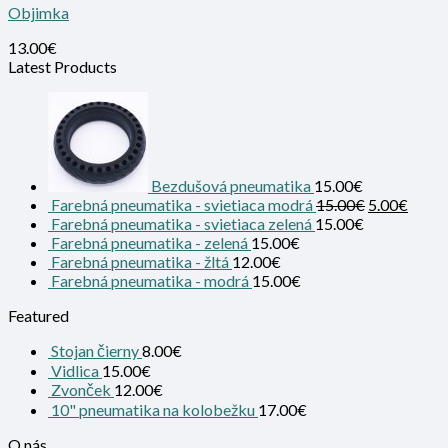
Objimka
13.00
€
Latest Products
Bezdušová pneumatika
15.00
€
Farebná pneumatika - svietiaca modrá
15.00
€
5.00
€
Farebná pneumatika - svietiaca zelená
15.00
€
Farebná pneumatika - zelená
15.00
€
Farebná pneumatika - žltá
12.00
€
Farebná pneumatika - modrá
15.00
€
Featured
Stojan čierny
8.00
€
Vidlica
15.00
€
Zvonček
12.00
€
10" pneumatika na kolobežku
17.00
€
O nás