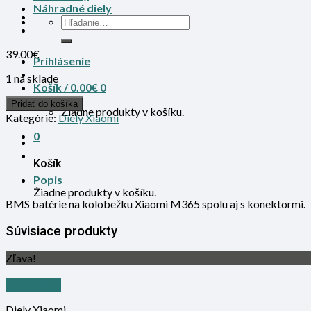
Náhradné diely
39.00
€
Prihlásenie
1 na sklade
Košík /
0.00
€
0
Pridať do košíka
Žiadne produkty v košíku.
Kategórie:
Diely Xiaomi
0
Košík
Popis
Žiadne produkty v košíku.
BMS batérie na kolobežku Xiaomi M365 spolu aj s konektormi.
Súvisiace produkty
Zľava!
Quick View
Diely Xiaomi