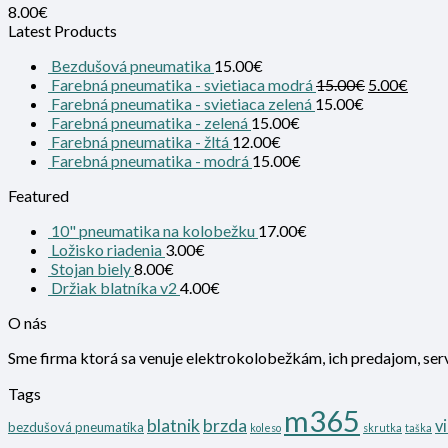
8.00
€
Latest Products
Bezdušová pneumatika
15.00
€
Farebná pneumatika - svietiaca modrá
15.00
€
5.00
€
Farebná pneumatika - svietiaca zelená
15.00
€
Farebná pneumatika - zelená
15.00
€
Farebná pneumatika - žltá
12.00
€
Farebná pneumatika - modrá
15.00
€
Featured
10" pneumatika na kolobežku
17.00
€
Ložisko riadenia
3.00
€
Stojan biely
8.00
€
Držiak blatníka v2
4.00
€
O nás
Sme firma ktorá sa venuje elektrokolobežkám, ich predajom, ser
Tags
m365
blatnik
brzda
v
bezdušová pneumatika
koleso
skrutka
taška