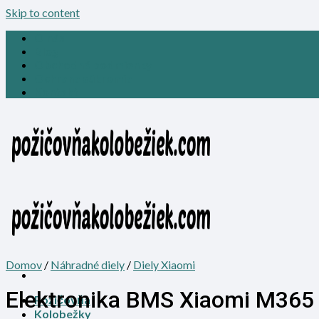
Skip to content
O nás
Blog
Obchodné podmienky
Ochrana súkromia
Kontakt
Domov
/
Náhradné diely
/
Diely Xiaomi
Elektronika BMS Xiaomi M365
Požičovňa
Kolobežky