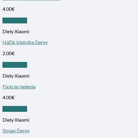
4.00
€
Quick View
Diely Xiaomi
Háčik blatníka čierny
2.00
€
Quick View
Diely Xiaomi
Fixácia riadenia
4.00
€
Quick View
Diely Xiaomi
Stojan čierny