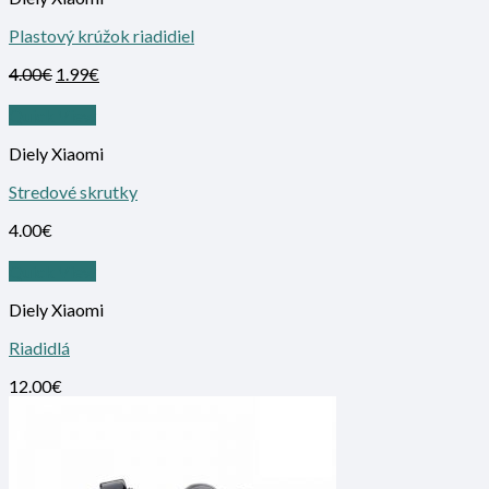
Plastový krúžok riadidiel
4.00
€
1.99
€
Quick View
Diely Xiaomi
Stredové skrutky
4.00
€
Quick View
Diely Xiaomi
Riadidlá
12.00
€