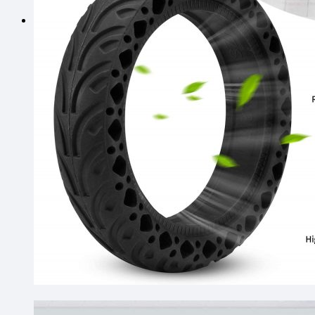
0
Košík
Žiadne produkty v košíku.