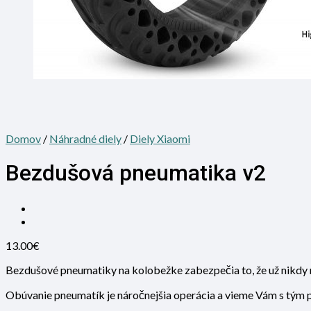
Domov
/
Náhradné diely
/
Diely Xiaomi
Bezdušová pneumatika v2
13.00
€
Bezdušové pneumatiky na kolobežke zabezpečia to, že už nikdy 
Obúvanie pneumatík je náročnejšia operácia a vieme Vám s tým