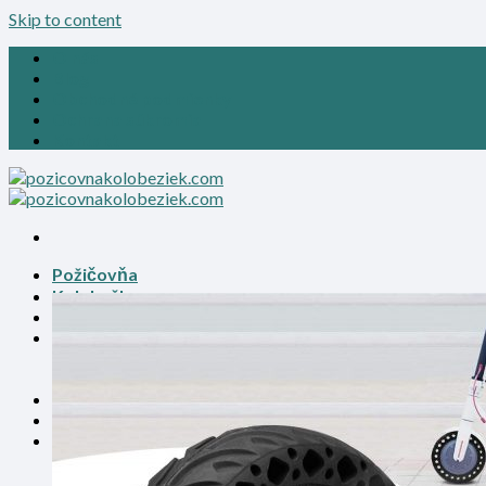
Skip to content
O nás
Blog
Obchodné podmienky
Ochrana súkromia
Kontakt
Požičovňa
Kolobežky
Náhradné diely
Prihlásenie
Košík /
0.00
€
0
Žiadne produkty v košíku.