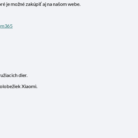
ré je možné zakúpiť aj na našom webe.
,
m365
iacich dier.
kolobežiek Xiaomi.