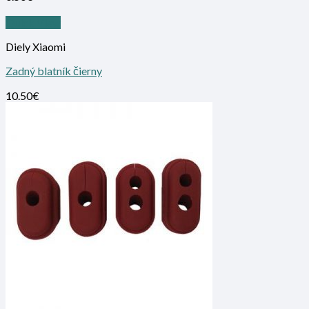
Quick View
Diely Xiaomi
Zadný blatník čierny
10.50
€