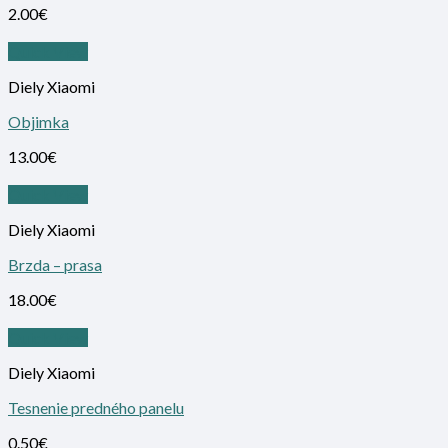
2.00
€
Quick View
Diely Xiaomi
Objimka
13.00
€
Quick View
Diely Xiaomi
Brzda – prasa
18.00
€
Quick View
Diely Xiaomi
Tesnenie predného panelu
0.50
€