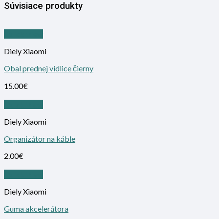
Súvisiace produkty
Quick View
Diely Xiaomi
Obal prednej vidlice čierny
15.00
€
Quick View
Diely Xiaomi
Organizátor na káble
2.00
€
Quick View
Diely Xiaomi
Guma akcelerátora