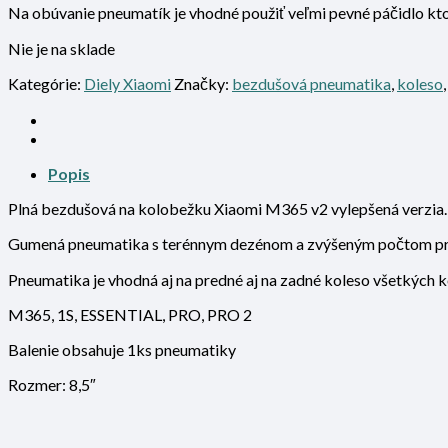
Na obúvanie pneumatík je vhodné použiť veľmi pevné páčidlo kto
Nie je na sklade
Kategórie:
Diely Xiaomi
Značky:
bezdušová pneumatika
,
koleso
Popis
Plná bezdušová na kolobežku Xiaomi M365 v2 vylepšená verzia.
Gumená pneumatika s terénnym dezénom a zvýšeným počtom pruž
Pneumatika je vhodná aj na predné aj na zadné koleso všetkých 
M365, 1S, ESSENTIAL, PRO, PRO 2
Balenie obsahuje 1ks pneumatiky
Rozmer: 8,5″