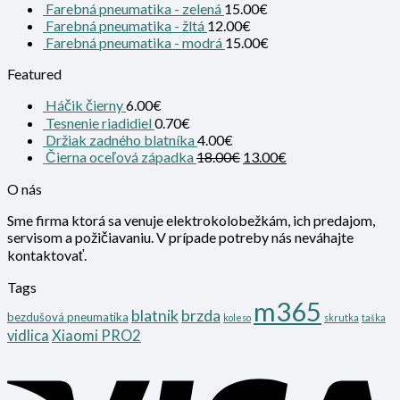
Farebná pneumatika - zelená
15.00
€
Farebná pneumatika - žltá
12.00
€
Farebná pneumatika - modrá
15.00
€
Featured
Háčik čierny
6.00
€
Tesnenie riadidiel
0.70
€
Držiak zadného blatníka
4.00
€
Čierna oceľová západka
18.00
€
13.00
€
O nás
Sme firma ktorá sa venuje elektrokolobežkám, ich predajom,
servisom a požičiavaniu. V prípade potreby nás neváhajte
kontaktovať.
Tags
m365
blatnik
brzda
bezdušová pneumatika
koleso
skrutka
taška
vidlica
Xiaomi PRO2