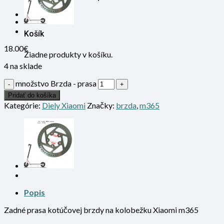
0
Košík
18.00
€
Žiadne produkty v košíku.
4 na sklade
množstvo Brzda - prasa
Pridať do košíka
Kategórie:
Diely Xiaomi
Značky:
brzda
,
m365
Popis
Zadné prasa kotúčovej brzdy na kolobežku Xiaomi m365