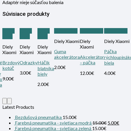
Adaptér nieje súčasťou balenia
Súvisiace produkty
Quick
Quick
Quick
Quick View
Quick View
Quick View
View
View
View
Diely Xiaomi
Diely
Diely Xiaomi
Diely
Diely
Diely
Xiaomi
Guma
Páčka
Xiaomi
Xiaomi
Xiaomi
akcelerátora
Akcelerátor
rýchloupinák
é
Brzdový
Odrazky
Háčik
– páčka
biela
2.00
€
kotúč
blatníka
3.00
€
12.00
€
4.00
€
y
biely
9.00
€
o
2.00
€
a
Latest Products
Bezdušová pneumatika
15.00
€
Farebná pneumatika - svietiaca modrá
15.00
€
5.00
€
Farebná pneumatika - svietiaca zelená
15.00
€