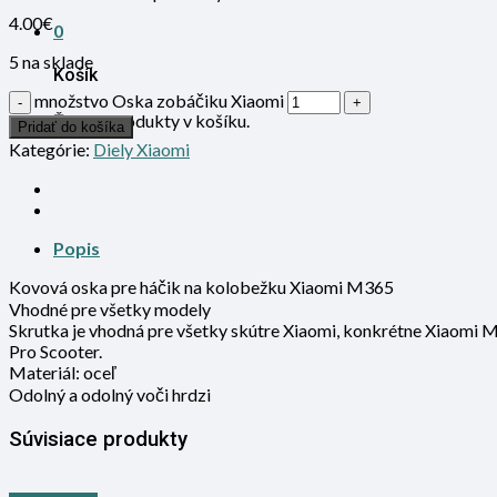
4.00
€
0
5 na sklade
Košík
množstvo Oska zobáčiku Xiaomi
Žiadne produkty v košíku.
Pridať do košíka
Kategórie:
Diely Xiaomi
Popis
Kovová oska pre háčik na kolobežku Xiaomi M365
Vhodné pre všetky modely
Skrutka je vhodná pre všetky skútre Xiaomi, konkrétne Xiaomi M
Pro Scooter.
Materiál: oceľ
Odolný a odolný voči hrdzi
Súvisiace produkty