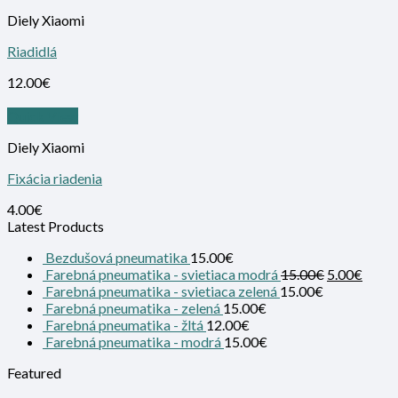
Diely Xiaomi
Riadidlá
12.00
€
Quick View
Diely Xiaomi
Fixácia riadenia
4.00
€
Latest Products
Bezdušová pneumatika
15.00
€
Farebná pneumatika - svietiaca modrá
15.00
€
5.00
€
Farebná pneumatika - svietiaca zelená
15.00
€
Farebná pneumatika - zelená
15.00
€
Farebná pneumatika - žltá
12.00
€
Farebná pneumatika - modrá
15.00
€
Featured