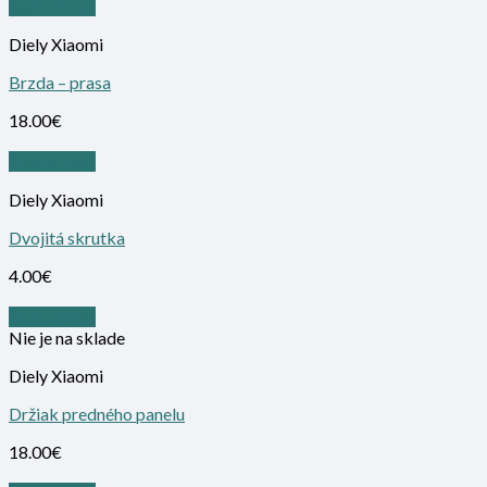
Quick View
Diely Xiaomi
Brzda – prasa
18.00
€
Quick View
Diely Xiaomi
Dvojitá skrutka
4.00
€
Quick View
Nie je na sklade
Diely Xiaomi
Držiak predného panelu
18.00
€