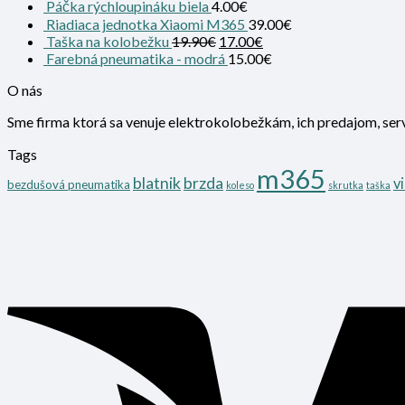
Páčka rýchloupináku biela
4.00
€
Riadiaca jednotka Xiaomi M365
39.00
€
Taška na kolobežku
19.90
€
17.00
€
Farebná pneumatika - modrá
15.00
€
O nás
Sme firma ktorá sa venuje elektrokolobežkám, ich predajom, ser
Tags
m365
blatnik
brzda
v
bezdušová pneumatika
koleso
skrutka
taška