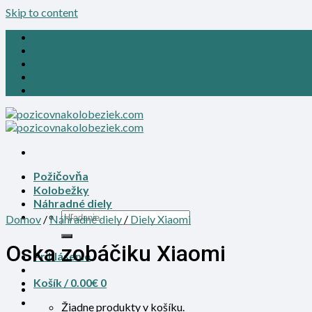
Skip to content
O nás
Blog
Obchodné podmienky
Ochrana súkromia
Kontakt
Požičovňa
Kolobežky
Náhradné diely
Domov
/
Náhradné diely
/
Diely Xiaomi
Oska zobáčiku Xiaomi
Prihlásenie
Košík /
0.00
€
0
Žiadne produkty v košíku.