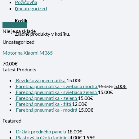
Požičovňa
Uncategorized
0
Košík
Quick View
Nie je na sklade
Žiadne produkty v košíku.
Uncategorized
Motor na Xiaomi M365
70.00
€
Latest Products
Bezdušová pneumatika
15.00
€
Farebná pneumatika - svietiaca modrá
15.00
€
5.00
€
Farebná pneumatika - svietiaca zelená
15.00
€
Farebná pneumatika - zelená
15.00
€
Farebná pneumatika - žltá
12.00
€
Farebná pneumatika - modrá
15.00
€
Featured
Držiak predného panelu
18.00
€
Plastový krúžok riadidiel
4.00
€
1.99
€