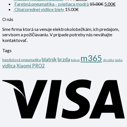
Farebná pneumatika - svietiaca modrá
15.00
€
5.00
€
Obal prednej vidlice biely
15.00
€
O nás
Sme firma ktorá sa venuje elektrokolobežkám, ich predajom,
servisom a požičiavaniu. V prípade potreby nás neváhajte
kontaktovať.
Tags
m365
blatnik
brzda
bezdušová pneumatika
koleso
skrutka
taška
vidlica
Xiaomi PRO2